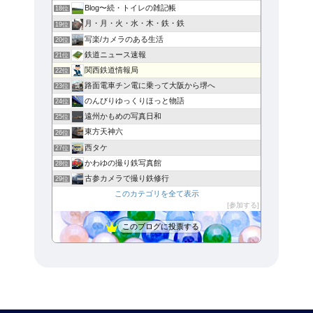
Blog〜続・トイレの雑記帳
18位
月・月・火・水・木・鉄・鉄
19位
写楽/カメラのある生活
20位
鉄道ニュース速報
21位
関西鉄道情報局
22位
路面電車チン電に乗って大阪から堺へ
23位
のんびりゆっくりほっと物語
24位
遠州かもめの写真日和
25位
東方天神六
26位
西タケ
27位
かわゆの撮り鉄写真館
28位
古参カメラで撮り鉄修行
29位
このカテゴリを全て表示
参加する
このブログに投票する