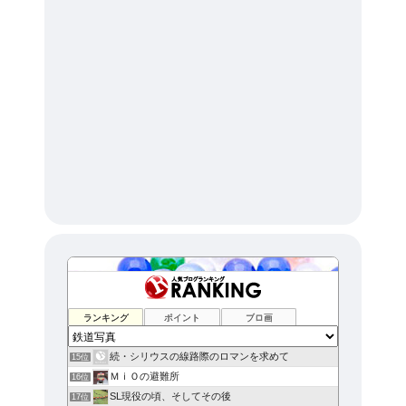
ランキング
ポイント
ブロ画
続・シリウスの線路際のロマンを求めて
15位
ＭｉＯの避難所
16位
SL現役の頃、そしてその後
17位